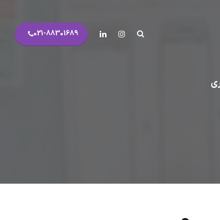
021-88301689
ی